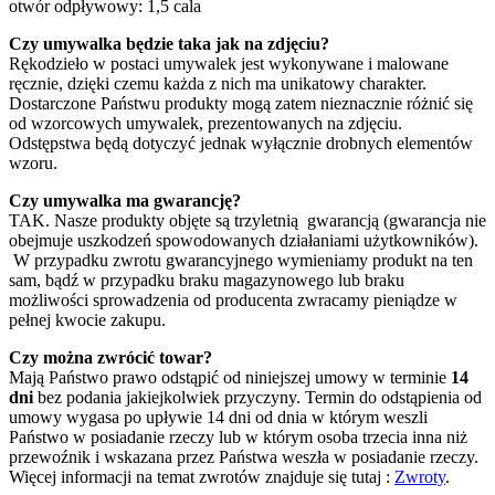
otwór odpływowy: 1,5 cala
Czy umywalka będzie taka jak na zdjęciu?
Rękodzieło w postaci umywalek jest wykonywane i malowane
ręcznie, dzięki czemu każda z nich ma unikatowy charakter.
Dostarczone Państwu produkty mogą zatem nieznacznie różnić się
od wzorcowych umywalek, prezentowanych na zdjęciu.
Odstępstwa będą dotyczyć jednak wyłącznie drobnych elementów
wzoru.
Czy umywalka ma gwarancję?
TAK. Nasze produkty objęte są trzyletnią gwarancją (gwarancja nie
obejmuje uszkodzeń spowodowanych działaniami użytkowników).
W przypadku zwrotu gwarancyjnego wymieniamy produkt na ten
sam, bądź w przypadku braku magazynowego lub braku
możliwości sprowadzenia od producenta zwracamy pieniądze w
pełnej kwocie zakupu.
Czy można zwrócić towar?
Mają Państwo prawo odstąpić od niniejszej umowy w terminie
14
dni
bez podania jakiejkolwiek przyczyny. Termin do odstąpienia od
umowy wygasa po upływie 14 dni od dnia w którym weszli
Państwo w posiadanie rzeczy lub w którym osoba trzecia inna niż
przewoźnik i wskazana przez Państwa weszła w posiadanie rzeczy.
Więcej informacji na temat zwrotów znajduje się tutaj :
Zwroty
.