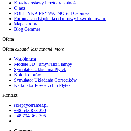
Koszty dostawy i metody płatności
O nas
POLITYKA PRYWATNOŚCI Cerames
Formularz odstąpienia od umowy i zwrotu towaru
Mapa strony
Blog Cerames
Oferta
Oferta
expand_less
expand_more
Współpraca
Modele 3D - umywalki i lampy
Symulator Układania Płytek
Koło Kolorów
Symulator Układania Gorsecików
Kalkulator Powierzchni Płytek
Kontakt
sklep@cerames.pl
+48 533 878 290
+48 794 362 705
Cerames