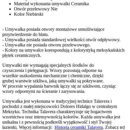
Materiał wykonania umywalki
Ceramika
Otwór przelewowy
Nie
Kolor
Niebieski
- Umywalka posiada otwory montażowe umożliwiające
przytwierdzenie do blatu.
- Umywalka posiada standardowej wielkości otwór odpływowy.
- Umywalka nie posiada otworu przelewowego.
- Kolory na umywalce korespondują z kolorystyką meksykańskich
płytek ceramicznych.
Umywalki nie wymagają specjalnych środków do
czyszczenia i pielęgnacji. Wzory pozostają odporne na
wszelkie uszkodzenia mechaniczne i chemiczne, dzięki
grubej warstwie szkliwa, jaką umywalki są pokrywane.
W procesie wypalania barwnik łączy się ze szkliwem, czyniąc
wzory odpornymi na ścieranie i zarysowania.
Umywalka jest wykonana w tradycyjnej technice Talavera i
pochodzi z małej miejscowości Dolores Hidalgo w centralnym
Meksyku. Technika Talavera charakteryzuje się bogactwem
wzornictwa oraz intensywnością kolorów. Każda umywalka jest
unikalna i z pewnością podkreśli wyjątkowość i styl Twojej
łazienki. Więcej informacji:
Historia ceramiki Talavera
. Zobacz też