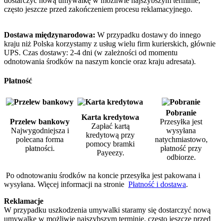
dostarczyć nową umywalkę w możliwie najszybszym terminie,
często jeszcze przed zakończeniem procesu reklamacyjnego.
Dostawa międzynarodowa:
W przypadku dostawy do innego
kraju niż Polska korzystamy z usług wielu firm kurierskich, głównie
UPS.
Czas dostawy: 2-4 dni (w zależności od momentu
odnotowania środków na naszym koncie oraz kraju adresata).
Płatność
Pobranie
Karta kredytowa
Przelew bankowy
Przesyłka jest
Zapłać kartą
Najwygodniejsza i
wysyłana
kredytową przy
polecana forma
natychmiastowo,
pomocy bramki
płatności.
płatność przy
Payeezy.
odbiorze.
Po odnotowaniu środków na koncie przesyłka jest pakowana i
wysyłana. Więcej informacji na stronie
Płatność i dostawa
.
Reklamacje
W przypadku uszkodzenia umywalki staramy się dostarczyć nową
umywalkę w możliwie najszybszym terminie, często jeszcze przed