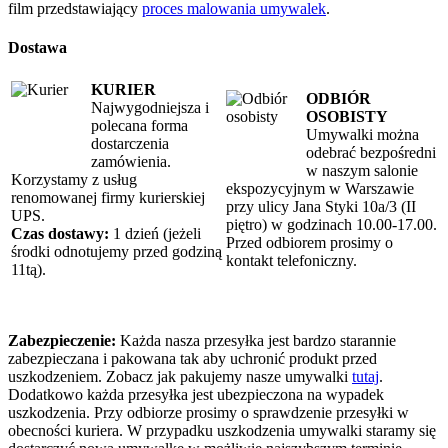
film przedstawiający
proces malowania umywalek
.
Dostawa
KURIER
ODBIÓR
Najwygodniejsza i
OSOBISTY
polecana forma
Umywalki można
dostarczenia
odebrać bezpośredni
zamówienia.
w naszym salonie
Korzystamy z usług
ekspozycyjnym w Warszawie
renomowanej firmy kurierskiej
przy ulicy Jana Styki 10a/3 (II
UPS.
piętro) w godzinach 10.00-17.00.
Czas dostawy:
1 dzień (jeżeli
Przed odbiorem prosimy o
środki odnotujemy przed godziną
kontakt telefoniczny.
11tą).
Zabezpieczenie:
Każda nasza przesyłka jest bardzo starannie
zabezpieczana i pakowana tak aby uchronić produkt przed
uszkodzeniem. Zobacz jak pakujemy nasze umywalki
tutaj
.
Dodatkowo każda przesyłka jest ubezpieczona na wypadek
uszkodzenia.
Przy odbiorze prosimy o sprawdzenie przesyłki w
obecności kuriera. W przypadku uszkodzenia umywalki staramy się