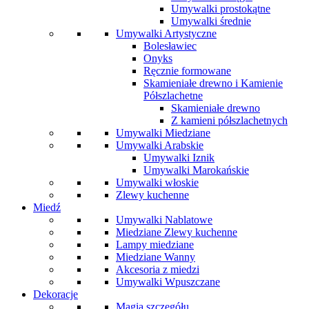
Umywalki prostokątne
Umywalki średnie
Umywalki Artystyczne
Bolesławiec
Onyks
Ręcznie formowane
Skamieniałe drewno i Kamienie
Półszlachetne
Skamieniałe drewno
Z kamieni półszlachetnych
Umywalki Miedziane
Umywalki Arabskie
Umywalki Iznik
Umywalki Marokańskie
Umywalki włoskie
Zlewy kuchenne
Miedź
Umywalki Nablatowe
Miedziane Zlewy kuchenne
Lampy miedziane
Miedziane Wanny
Akcesoria z miedzi
Umywalki Wpuszczane
Dekoracje
Magia szczegółu