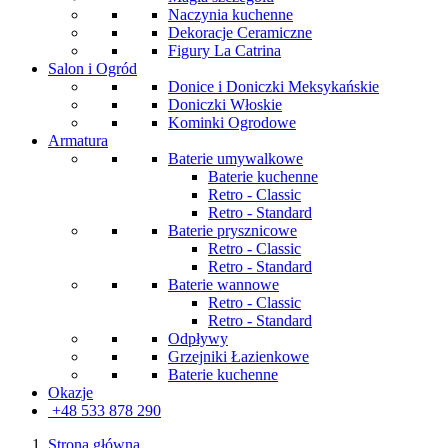
Naczynia kuchenne
Dekoracje Ceramiczne
Figury La Catrina
Salon i Ogród
Donice i Doniczki Meksykańskie
Doniczki Włoskie
Kominki Ogrodowe
Armatura
Baterie umywalkowe
Baterie kuchenne
Retro - Classic
Retro - Standard
Baterie prysznicowe
Retro - Classic
Retro - Standard
Baterie wannowe
Retro - Classic
Retro - Standard
Odpływy
Grzejniki Łazienkowe
Baterie kuchenne
Okazje
+48 533 878 290
Strona główna