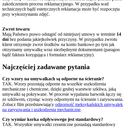
zakończeniem procesu reklamacyjnego. W przypadku wad
technicznych bądź estetycznych reklamacja może być rozpoczęta
przy wykorzystaniu zdjęć.
Zwrot towaru
Mają Państwo prawo odstąpić od niniejszej umowy w terminie
14
dni
bez podania jakiejkolwiek przyczyny. W przypadku zwrotu
klient otrzymuje zwrot środków na konto bankowe po tym jak
otrzymamy umywalkę wraz niezbędnymi dokumentami (paragon
bądź faktura korygująca i formularz reklamacyjny).
Najczęściej zadawane pytania
Czy wzory na umywalkach są odporne na ścieranie?
TAK. Wzory pozostają odporne na wszelkie uszkodzenia
mechaniczne i chemiczne, dzięki grubej warstwie szkliwa, jaką
umywalki są pokrywane. W procesie wypalania barwnik łączy się
ze szkliwem, czyniąc wzory odpornymi na ścieranie i zarysowania.
Zobacz film przedstawiający
odporność meksykańskich umywalek
na zarysowania i uszkodzenia mechaniczne
.
Czy wymiar korka odpływowego jest standardowy?
TAK. Wszystkie umywalki ceramiczne posiadają standardowy