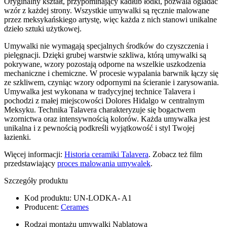
Oryginalny kształt, przypominający kadłub łódki, pozwala ogladać
wzór z każdej strony. Wszystkie umywalki są ręcznie malowane
przez meksykańskiego artystę, więc każda z nich stanowi unikalne
dzieło sztuki użytkowej.
Umywalki nie wymagają specjalnych środków do czyszczenia i
pielęgnacji. Dzięki grubej warstwie szkliwa, którą umywalki są
pokrywane, wzory pozostają odporne na wszelkie uszkodzenia
mechaniczne i chemiczne. W procesie wypalania barwnik łączy się
ze szkliwem, czyniąc wzory odpornymi na ścieranie i zarysowania.
Umywalka jest wykonana w tradycyjnej technice Talavera i
pochodzi z małej miejscowości Dolores Hidalgo w centralnym
Meksyku. Technika Talavera charakteryzuje się bogactwem
wzornictwa oraz intensywnością kolorów. Każda umywalka jest
unikalna i z pewnością podkreśli wyjątkowość i styl Twojej
łazienki.
Więcej informacji:
Historia ceramiki Talavera
. Zobacz też film
przedstawiający
proces malowania umywalek
.
Szczegóły produktu
Kod produktu:
UN-LODKA- A1
Producent:
Cerames
Rodzaj montażu umywalki
Nablatowa