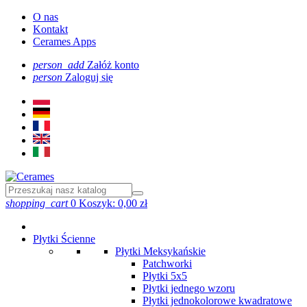
O nas
Kontakt
Cerames Apps
person_add
Załóż konto
person
Zaloguj się
shopping_cart
0
Koszyk:
0,00 zł
Płytki Ścienne
Płytki Meksykańskie
Patchworki
Płytki 5x5
Płytki jednego wzoru
Płytki jednokolorowe kwadratowe