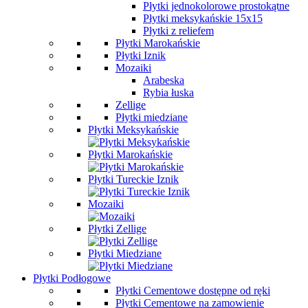
Płytki jednokolorowe prostokątne
Płytki meksykańskie 15x15
Płytki z reliefem
Płytki Marokańskie
Płytki Iznik
Mozaiki
Arabeska
Rybia łuska
Zellige
Płytki miedziane
Płytki Meksykańskie
Płytki Marokańskie
Płytki Tureckie Iznik
Mozaiki
Płytki Zellige
Płytki Miedziane
Płytki Podłogowe
Płytki Cementowe dostępne od ręki
Płytki Cementowe na zamowienie