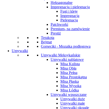
Heksagonalne
Impregnacja i pielęgnacja
Fugi i kleje
Impregnacja
Pielęgnacja
Patchworki
Premium- na zamówienie
Prestiż
Terakota
Bejmat
Gorseciki - Mozaika podłogowa
Umywalki
Umywalki Meksykańskie
Umywalki nablatowe
Misa Kulista
Misa Obła
Misa Pełna
Misa Prostokątna
Misa Płaska
Misa Wysoka
Misa Łódka
Umywalki wpuszczane
Umywalki duże
Umywalki małe
Umywalki okrągłe