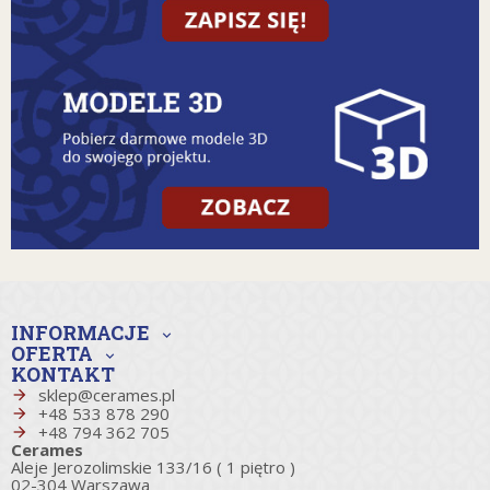
INFORMACJE
expand_more
OFERTA
expand_more
KONTAKT
sklep@cerames.pl
+48 533 878 290
+48 794 362 705
Cerames
Aleje Jerozolimskie 133/16 ( 1 piętro )
02-304 Warszawa