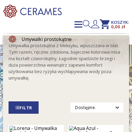
shopping_cart
KOSZYK:
0,00 zł
Umywalki prostokątne
Umywalka prostokątna z Meksyku, wpuszczana w blat.
Tym razem, ręcznie zdobiona, bajecznie kolorowa misa
ma kształt czworokątny. Łagodnie spadziste brzegi i
duża powierzchnia wewnątrz zapewni komfort
użytkowania bez ryzyka wychlapywania wody poza
umywalkę.
expand_more
FILTR
Dostępne.